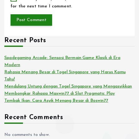
for the next time I comment.
Recent Posts
Spadegaming Arcade: Sensasi Bermain Game Klasik di Era
Modern
Rahasia Menang Besar di Togel Singapore yang Harus Kamu
Tahu!
Mendulang Untung dengan Togel Singapore yang Mengasyikkan
Membongkar Rahasia Maxwin77 di Slot Pragmatic Play
Tembak Ikan: Cara Asyik Menang Besar di Boswin77
Recent Comments
No comments to show.