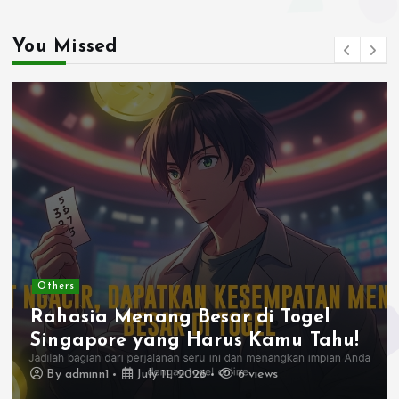
You Missed
Others
Rahasia Menang Besar di Togel
Singapore yang Harus Kamu Tahu!
By
adminn1
July 11, 2026
6 views