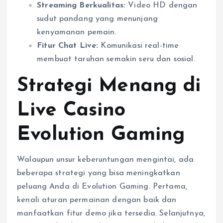
Streaming Berkualitas:
Video HD dengan
sudut pandang yang menunjang
kenyamanan pemain.
Fitur Chat Live:
Komunikasi real-time
membuat taruhan semakin seru dan sosial.
Strategi Menang di
Live Casino
Evolution Gaming
Walaupun unsur keberuntungan mengintai, ada
beberapa strategi yang bisa meningkatkan
peluang Anda di Evolution Gaming. Pertama,
kenali aturan permainan dengan baik dan
manfaatkan fitur demo jika tersedia. Selanjutnya,