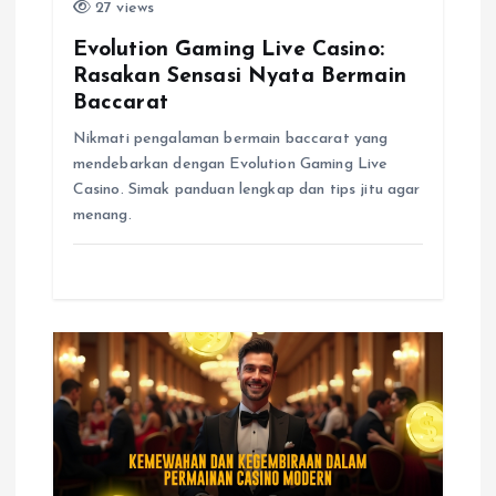
27 views
o
Evolution Gaming Live Casino:
Rasakan Sensasi Nyata Bermain
n
Baccarat
Nikmati pengalaman bermain baccarat yang
mendebarkan dengan Evolution Gaming Live
Casino. Simak panduan lengkap dan tips jitu agar
menang.