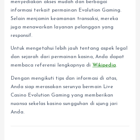
menyediakan akses mudah dan berbagai
informasi terkait permainan Evolution Gaming.
Selain menjamin keamanan transaksi, mereka
juga menawarkan layanan pelanggan yang
responsif.
Untuk mengetahui lebih jauh tentang aspek legal
dan sejarah dari permainan kasino, Anda dapat
membaca referensi lengkapnya di
Wikipedia
.
Dengan mengikuti tips dan informasi di atas,
Anda siap merasakan serunya bermain Live
Casino Evolution Gaming yang memberikan
nuansa sekelas kasino sungguhan di ujung jari
Anda.