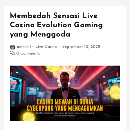
Membedah Sensasi Live
Casino Evolution Gaming
yang Menggoda
adminn1
Live Casino
September 10, 2025
0 Comments