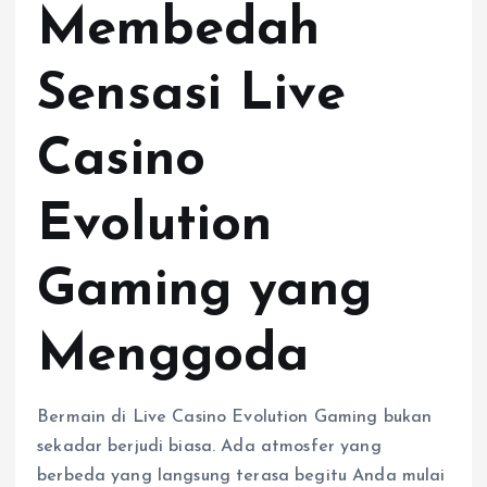
Membedah
Sensasi Live
Casino
Evolution
Gaming yang
Menggoda
Bermain di Live Casino Evolution Gaming bukan
sekadar berjudi biasa. Ada atmosfer yang
berbeda yang langsung terasa begitu Anda mulai