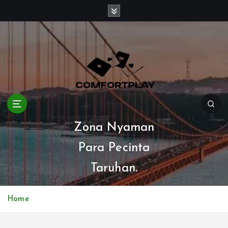
S
k
i
p
t
o
c
o
n
t
e
Zona Nyaman
n
t
Para Pecinta
Taruhan.
Home