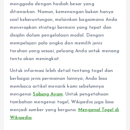
menggoda dengan hadiah besar yang
ditawarkan. Namun, kemenangan bukan hanya
soal keberuntungan, melainkan bagaimana Anda
menerapkan strategi bermain yang tepat dan
disiplin dalam pengelolaan modal. Dengan
mempelajari pola angka dan memilih jenis
taruhan yang sesuai, peluang Anda untuk menang
tentu akan meningkat.
Untuk informasi lebih detail tentang togel dan
berbagai jenis permainan lainnya, Anda bisa
membaca artikel menarik kami sebelumnya
mengenai
Sabung Ayam
. Untuk pengetahuan
tambahan mengenai togel, Wikipedia juga bisa
menjadi sumber yang berguna.
Mengenal Togel di
Wikipedia
.