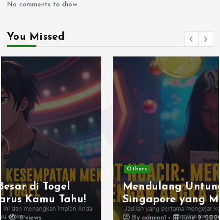
No comments to show.
You Missed
Others
Mendulang Untung dengan Togel
Singapore yang Mengasyikkan
By
adminn1
June 9, 2026
11 views