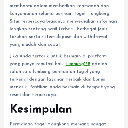
membantu dalam memberikan keamanan dan
kenyamanan selama bermain togel Hongkong.
Situs terpercaya biasanya menyediakan informasi
lengkap tentang hasil terbaru, berbagai jenis
taruhan, serta sistem deposit dan withdrawal
yang mudah dan cepat.
Jika Anda tertarik untuk bermain di platform
yang punya reputasi baik,
lumbung138
adalah
salah satu lumbung permainan togel yang
terkenal dengan layanan terbaik dan bonus
menarik. Pastikan Anda bermain di tempat yang
resmi dan terpercaya.
Kesimpulan
Permainan togel Hongkong memang sangat