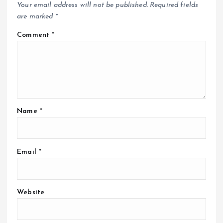
Your email address will not be published.
Required fields
are marked
*
Comment
*
Name
*
Email
*
Website