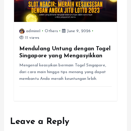
adminn1
Others
June 9, 2026
11 views
Mendulang Untung dengan Togel
Singapore yang Mengasyikkan
Mengenal keasyikan bermain Togel Singapore,
dari cara main hingga tips menang yang dapat
membantu Anda meraih keuntungan lebih.
Leave a Reply