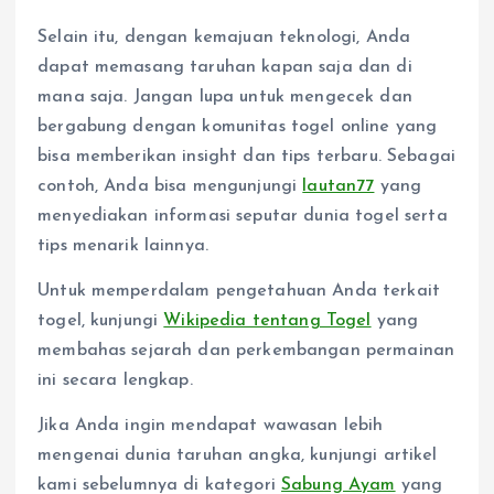
Selain itu, dengan kemajuan teknologi, Anda
dapat memasang taruhan kapan saja dan di
mana saja. Jangan lupa untuk mengecek dan
bergabung dengan komunitas togel online yang
bisa memberikan insight dan tips terbaru. Sebagai
contoh, Anda bisa mengunjungi
lautan77
yang
menyediakan informasi seputar dunia togel serta
tips menarik lainnya.
Untuk memperdalam pengetahuan Anda terkait
togel, kunjungi
Wikipedia tentang Togel
yang
membahas sejarah dan perkembangan permainan
ini secara lengkap.
Jika Anda ingin mendapat wawasan lebih
mengenai dunia taruhan angka, kunjungi artikel
kami sebelumnya di kategori
Sabung Ayam
yang