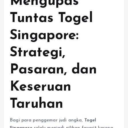
Mengupas
Tuntas Togel
Singapore:
Strategi,
Pasaran, dan
Keseruan
Taruhan
Bagi para penggemar judi angka,
Togel
Singapore
selalu menjadi pilihan favorit karena