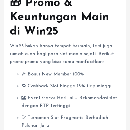
🎁 Promo &
Keuntungan Main
di Win25
Win25 bukan hanya tempat bermain, tapi juga
rumah cuan bagi para slot mania sejati. Berikut
promo-promo yang bisa kamu manfaatkan:
🎉 Bonus New Member 100%
🔁 Cashback Slot hingga 15% tiap minggu
🎰 Event Gacor Hari Ini – Rekomendasi slot
dengan RTP tertinggi
🚀 Turnamen Slot Pragmatic Berhadiah
Puluhan Juta