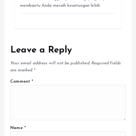
membantu Anda meraih keuntungan lebih.
Leave a Reply
Your email address will not be published.
Required fields
are marked
*
Comment
*
Name
*