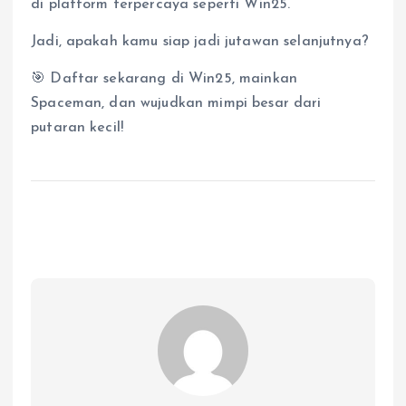
di platform terpercaya seperti Win25.
Jadi, apakah kamu siap jadi jutawan selanjutnya?
🎯 Daftar sekarang di Win25, mainkan
Spaceman, dan wujudkan mimpi besar dari
putaran kecil!