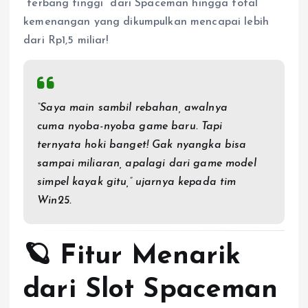
“terbang tinggi” dari Spaceman hingga total
kemenangan yang dikumpulkan mencapai lebih
dari Rp1,5 miliar!
“Saya main sambil rebahan, awalnya
cuma nyoba-nyoba game baru. Tapi
ternyata hoki banget! Gak nyangka bisa
sampai miliaran, apalagi dari game model
simpel kayak gitu,” ujarnya kepada tim
Win25.
🪐 Fitur Menarik
dari Slot Spaceman