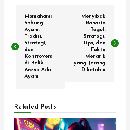
P
Memahami
Menyibak
o
Sabung
Rahasia
Ayam:
Togel:
Tradisi,
Strategi,
s
Strategi,
Tips, dan
dan
Fakta
t
Kontroversi
Menarik
di Balik
yang Jarang
n
Arena Adu
Diketahui
Ayam
a
v
Related Posts
i
g