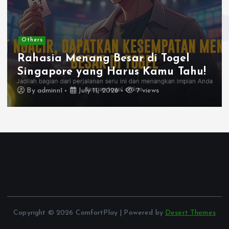
Others
Mendulang Untung dengan Togel
Singapore yang Mengasyikkan
By
adminn1
June 9, 2026
12 views
Copyright © 2026 ComfortPlay | Powered by
Desert Themes