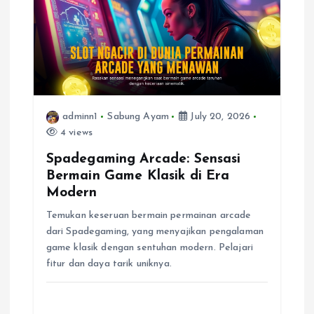
a
t
i
o
adminn1
Sabung Ayam
July 20, 2026
4 views
n
Spadegaming Arcade: Sensasi
Bermain Game Klasik di Era
Modern
Temukan keseruan bermain permainan arcade
dari Spadegaming, yang menyajikan pengalaman
game klasik dengan sentuhan modern. Pelajari
fitur dan daya tarik uniknya.