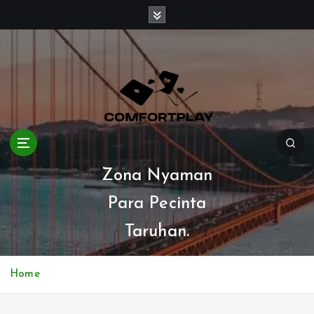
S
k
i
p
t
o
c
o
n
t
e
Zona Nyaman
n
t
Para Pecinta
Taruhan.
Home