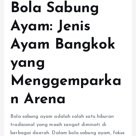
Bola Sabung
Ayam: Jenis
Ayam Bangkok
yang
Menggemparka
n Arena
Bola sabung ayam adalah salah satu hiburan
tradisional yang masih sangat diminati di
berbagai daerah. Dalam bola sabung ayam, fokus