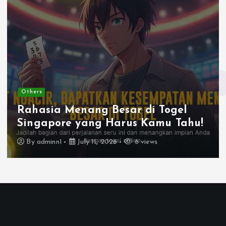
Others
Mendulang Untung dengan Togel
Singapore yang Mengasyikkan
By
adminn1
June 9, 2026
12 views