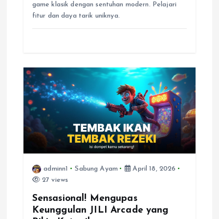
game klasik dengan sentuhan modern. Pelajari
fitur dan daya tarik uniknya.
adminn1
Sabung Ayam
April 18, 2026
27 views
Sensasional! Mengupas
Keunggulan JILI Arcade yang