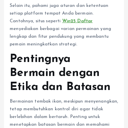
Selain itu, pahami juga aturan dan ketentuan
setiap platform tempat Anda bermain.
Contohnya, situs seperti
Win25 Daftar
menyediakan berbagai varian permainan yang
lengkap dan fitur pendukung yang membantu
pemain meningkatkan strategi.
Pentingnya
Bermain dengan
Etika dan Batasan
Bermainan tembak ikan, meskipun menyenangkan,
tetap membutuhkan kontrol diri agar tidak
berlebihan dalam bertaruh. Penting untuk
menetapkan batasan bermain dan memahami