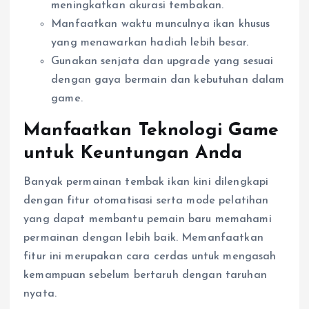
meningkatkan akurasi tembakan.
Manfaatkan waktu munculnya ikan khusus
yang menawarkan hadiah lebih besar.
Gunakan senjata dan upgrade yang sesuai
dengan gaya bermain dan kebutuhan dalam
game.
Manfaatkan Teknologi Game
untuk Keuntungan Anda
Banyak permainan tembak ikan kini dilengkapi
dengan fitur otomatisasi serta mode pelatihan
yang dapat membantu pemain baru memahami
permainan dengan lebih baik. Memanfaatkan
fitur ini merupakan cara cerdas untuk mengasah
kemampuan sebelum bertaruh dengan taruhan
nyata.