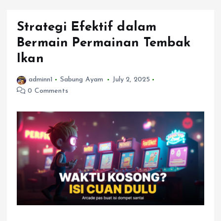
Strategi Efektif dalam
Bermain Permainan Tembak
Ikan
adminn1
Sabung Ayam
July 2, 2025
0 Comments