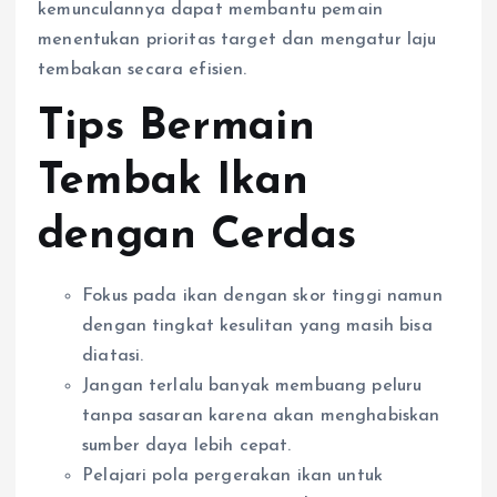
kemunculannya dapat membantu pemain
menentukan prioritas target dan mengatur laju
tembakan secara efisien.
Tips Bermain
Tembak Ikan
dengan Cerdas
Fokus pada ikan dengan skor tinggi namun
dengan tingkat kesulitan yang masih bisa
diatasi.
Jangan terlalu banyak membuang peluru
tanpa sasaran karena akan menghabiskan
sumber daya lebih cepat.
Pelajari pola pergerakan ikan untuk