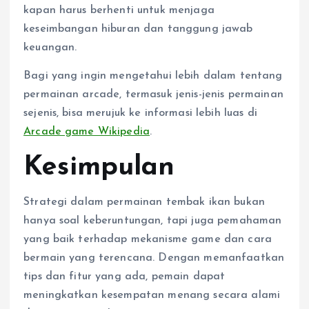
kapan harus berhenti untuk menjaga
keseimbangan hiburan dan tanggung jawab
keuangan.
Bagi yang ingin mengetahui lebih dalam tentang
permainan arcade, termasuk jenis-jenis permainan
sejenis, bisa merujuk ke informasi lebih luas di
Arcade game Wikipedia
.
Kesimpulan
Strategi dalam permainan tembak ikan bukan
hanya soal keberuntungan, tapi juga pemahaman
yang baik terhadap mekanisme game dan cara
bermain yang terencana. Dengan memanfaatkan
tips dan fitur yang ada, pemain dapat
meningkatkan kesempatan menang secara alami