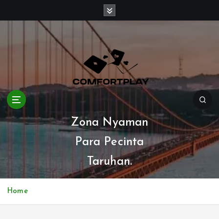
S
k
i
p
t
o
c
o
n
t
e
Zona Nyaman
n
t
Para Pecinta
Taruhan.
Home