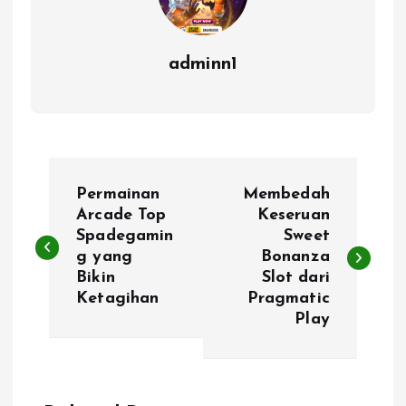
adminn1
P
Permainan
Membedah
o
Arcade Top
Keseruan
Spadegamin
Sweet
g yang
Bonanza
s
Bikin
Slot dari
Ketagihan
Pragmatic
t
Play
n
a