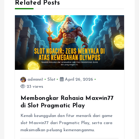
Related Posts
v
i
g
a
t
adminn1
Slot
April 26, 2026
i
23 views
Membongkar Rahasia Maxwin77
o
di Slot Pragmatic Play
Kenali keunggulan dan fitur menarik dari game
n
slot Maxwin77 dari Pragmatic Play, serta cara
maksimalkan peluang kemenanganmu.