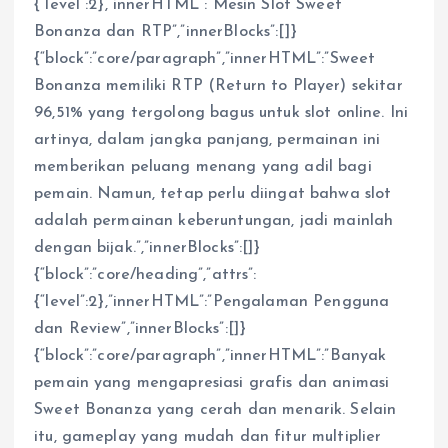
{“level”:2},”innerHTML”:”Mesin Slot Sweet
Bonanza dan RTP”,”innerBlocks”:[]}
{“block”:”core/paragraph”,”innerHTML”:”Sweet
Bonanza memiliki RTP (Return to Player) sekitar
96,51% yang tergolong bagus untuk slot online. Ini
artinya, dalam jangka panjang, permainan ini
memberikan peluang menang yang adil bagi
pemain. Namun, tetap perlu diingat bahwa slot
adalah permainan keberuntungan, jadi mainlah
dengan bijak.”,”innerBlocks”:[]}
{“block”:”core/heading”,”attrs”:
{“level”:2},”innerHTML”:”Pengalaman Pengguna
dan Review”,”innerBlocks”:[]}
{“block”:”core/paragraph”,”innerHTML”:”Banyak
pemain yang mengapresiasi grafis dan animasi
Sweet Bonanza yang cerah dan menarik. Selain
itu, gameplay yang mudah dan fitur multiplier