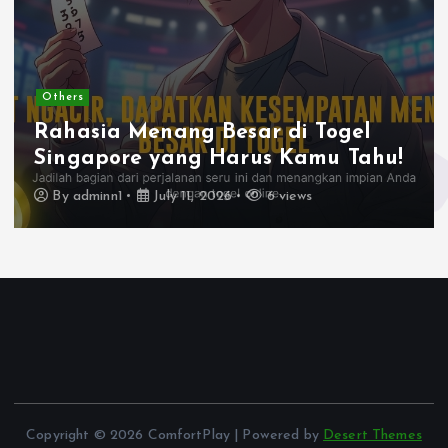
Others
Rahasia Menang Besar di Togel
Singapore yang Harus Kamu Tahu!
By
adminn1
July 11, 2026
6 views
Copyright © 2026 ComfortPlay | Powered by
Desert Themes