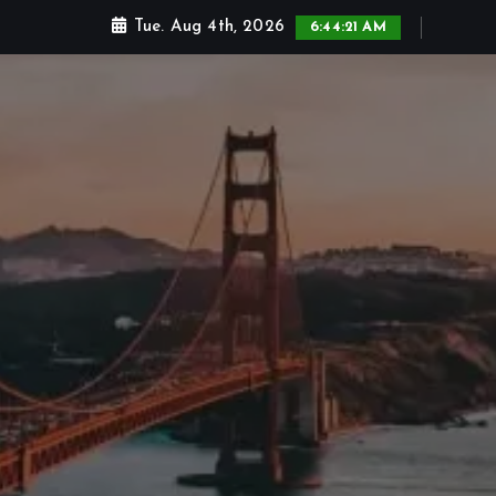
Tue. Aug 4th, 2026
6:44:23 AM