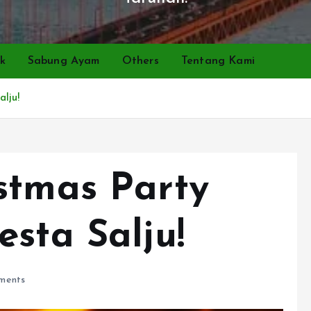
k
Sabung Ayam
Others
Tentang Kami
lju!
stmas Party
sta Salju!
ments