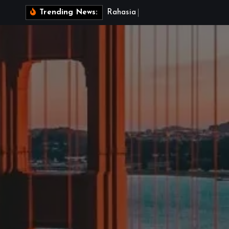
S
R
a
h
a
s
i
a
M
e
n
a
n
g
B
e
s
a
Trending News:
k
i
p
t
o
c
o
n
t
e
n
t