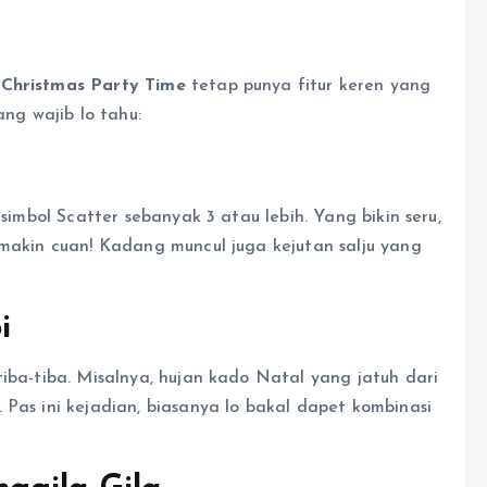
 Christmas Party Time
tetap punya fitur keren yang
ang wajib lo tahu:
 simbol Scatter sebanyak 3 atau lebih. Yang bikin seru,
 makin cuan! Kadang muncul juga kejutan salju yang
i
tiba-tiba. Misalnya, hujan kado Natal yang jatuh dari
 Pas ini kejadian, biasanya lo bakal dapet kombinasi