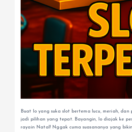
Buat lo yang suka slot bertema lucu, meriah, dan
jadi pilihan yang tepat. Bayangin, lo diajak ke pe
rayain Natal! Nggak cuma suasananya yang bikin 