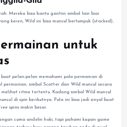
ggila-Gila
ah. Mereka bisa bantu gantiin simbol lain biar
ng keren, Wild ini bisa muncul bertumpuk (stacked),
Permainan untuk
as
t buat pelan-pelan memahami pola permainan di
al permainan, simbol Scatter dan Wild muncul secara
i melihat ritme tertentu. Kadang simbol Wild muncul
ncul di spin berikutnya. Pola ini bisa jadi sinyal buat
ee spins makin besar.
Jangan cuma andelin hoki, tapi pahami kapan game