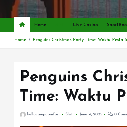
Home
Slot
Live Casino
SportBoo
Home
Penguins Christmas Party Time: Waktu Pesta Sa
Penguins Chri
Time: Waktu Pe
hellocampcomfort
Slot
June 4, 2025
0 Com