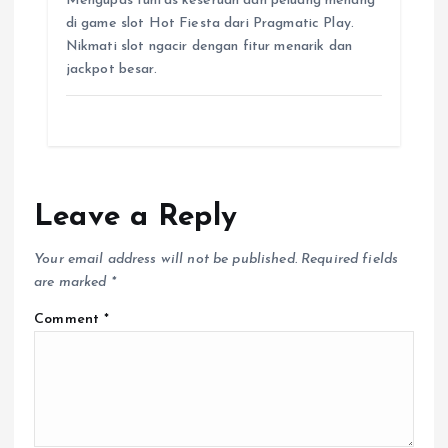
Mengupas tuntas keseruan dan peluang menang
di game slot Hot Fiesta dari Pragmatic Play.
Nikmati slot ngacir dengan fitur menarik dan
jackpot besar.
Leave a Reply
Your email address will not be published.
Required fields
are marked
*
Comment
*