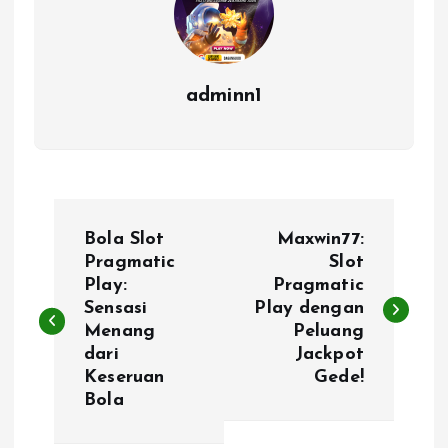
adminn1
P
Bola Slot
Maxwin77:
o
Pragmatic
Slot
Play:
Pragmatic
Sensasi
Play dengan
s
Menang
Peluang
dari
Jackpot
t
Keseruan
Gede!
Bola
n