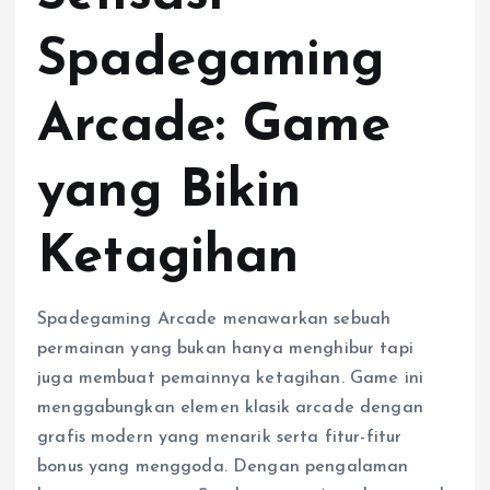
Spadegaming
Arcade: Game
yang Bikin
Ketagihan
Spadegaming Arcade menawarkan sebuah
permainan yang bukan hanya menghibur tapi
juga membuat pemainnya ketagihan. Game ini
menggabungkan elemen klasik arcade dengan
grafis modern yang menarik serta fitur-fitur
bonus yang menggoda. Dengan pengalaman