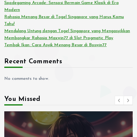
Spadegaming Arcade: Sensasi Bermain Game Klasik di Era
Modern
Rahasia Menang Besar di Togel Singapore yang Harus Kamu
Tahu!
Mendulang Untung dengan Togel Singapore yang Mengasyikkan
Membongkar Rahasia Maxwin77 di Slot Pragmatic Play
Tembak Ikan: Cara Asyik Menang Besar di Boswin77
Recent Comments
No comments to show.
You Missed