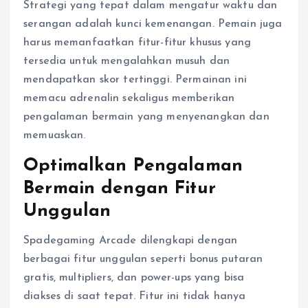
Strategi yang tepat dalam mengatur waktu dan
serangan adalah kunci kemenangan. Pemain juga
harus memanfaatkan fitur-fitur khusus yang
tersedia untuk mengalahkan musuh dan
mendapatkan skor tertinggi. Permainan ini
memacu adrenalin sekaligus memberikan
pengalaman bermain yang menyenangkan dan
memuaskan.
Optimalkan Pengalaman
Bermain dengan Fitur
Unggulan
Spadegaming Arcade dilengkapi dengan
berbagai fitur unggulan seperti bonus putaran
gratis, multipliers, dan power-ups yang bisa
diakses di saat tepat. Fitur ini tidak hanya