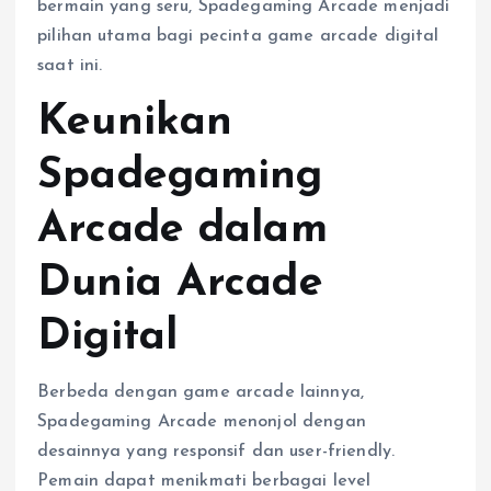
bermain yang seru, Spadegaming Arcade menjadi
pilihan utama bagi pecinta game arcade digital
saat ini.
Keunikan
Spadegaming
Arcade dalam
Dunia Arcade
Digital
Berbeda dengan game arcade lainnya,
Spadegaming Arcade menonjol dengan
desainnya yang responsif dan user-friendly.
Pemain dapat menikmati berbagai level