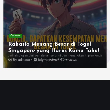
Others
Rahasia Menang Besar di Togel
Singapore yang Harus Kamu Tahu!
By
adminn1
July 11, 2026
6 views