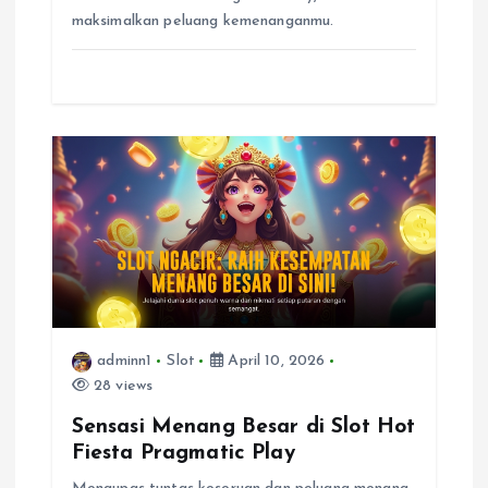
maksimalkan peluang kemenanganmu.
adminn1
Slot
April 10, 2026
28 views
Sensasi Menang Besar di Slot Hot
Fiesta Pragmatic Play