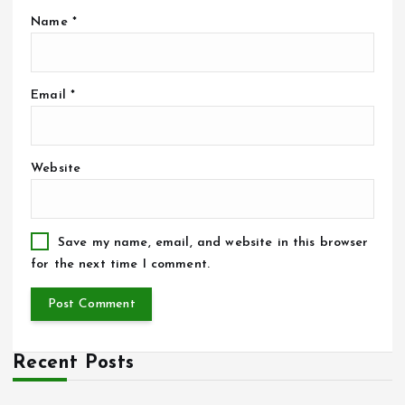
Name
*
Email
*
Website
Save my name, email, and website in this browser
for the next time I comment.
Recent Posts