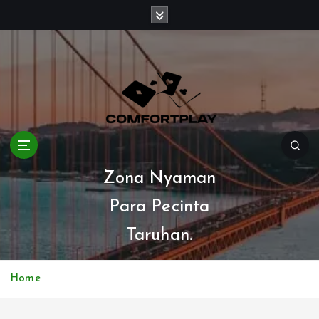
S
k
i
p
t
o
c
o
n
t
e
Zona Nyaman
n
t
Para Pecinta
Taruhan.
Home