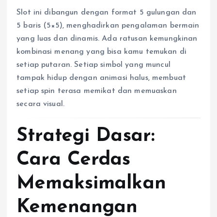
Slot ini dibangun dengan format 5 gulungan dan
5 baris (5×5), menghadirkan pengalaman bermain
yang luas dan dinamis. Ada ratusan kemungkinan
kombinasi menang yang bisa kamu temukan di
setiap putaran. Setiap simbol yang muncul
tampak hidup dengan animasi halus, membuat
setiap spin terasa memikat dan memuaskan
secara visual.
Strategi Dasar:
Cara Cerdas
Memaksimalkan
Kemenangan