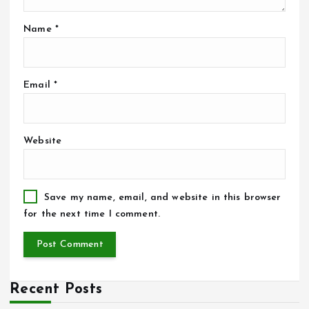
Name
*
Email
*
Website
Save my name, email, and website in this browser
for the next time I comment.
Recent Posts