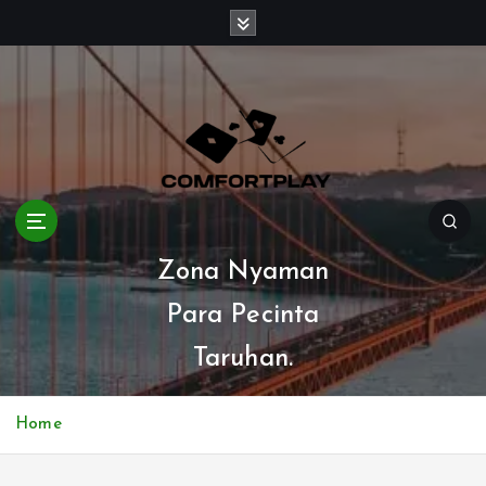
S
k
i
p
t
o
c
o
n
t
e
Zona Nyaman
n
t
Para Pecinta
Taruhan.
Home