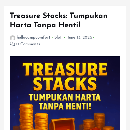
Treasure Stacks: Tumpukan
Harta Tanpa Henti!
hellocampcomfort
Slot
June 13, 2025
0 Comments