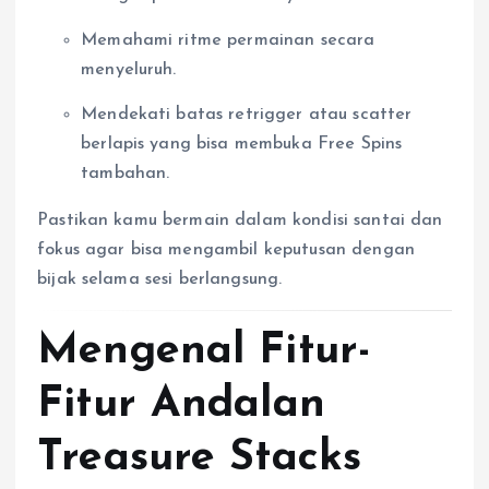
Memahami ritme permainan secara
menyeluruh.
Mendekati batas retrigger atau scatter
berlapis yang bisa membuka Free Spins
tambahan.
Pastikan kamu bermain dalam kondisi santai dan
fokus agar bisa mengambil keputusan dengan
bijak selama sesi berlangsung.
Mengenal Fitur-
Fitur Andalan
Treasure Stacks