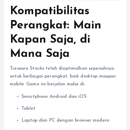
Kompatibilitas
Perangkat: Main
Kapan Saja, di
Mana Saja
Treasure Stacks telah dioptimalkan sepenuhnya
untuk berbagai perangkat, baik desktop maupun
mobile. Game ini berjalan mulus di:
Smartphone Android dan iOS
Tablet
Laptop dan PC dengan browser modern