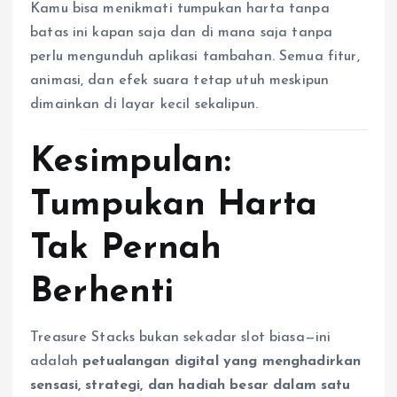
Kamu bisa menikmati tumpukan harta tanpa
batas ini kapan saja dan di mana saja tanpa
perlu mengunduh aplikasi tambahan. Semua fitur,
animasi, dan efek suara tetap utuh meskipun
dimainkan di layar kecil sekalipun.
Kesimpulan:
Tumpukan Harta
Tak Pernah
Berhenti
Treasure Stacks bukan sekadar slot biasa—ini
adalah
petualangan digital yang menghadirkan
sensasi, strategi, dan hadiah besar dalam satu