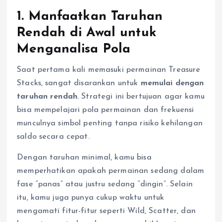
1. Manfaatkan Taruhan
Rendah di Awal untuk
Menganalisa Pola
Saat pertama kali memasuki permainan Treasure
Stacks, sangat disarankan untuk
memulai dengan
taruhan rendah
. Strategi ini bertujuan agar kamu
bisa mempelajari pola permainan dan frekuensi
munculnya simbol penting tanpa risiko kehilangan
saldo secara cepat.
Dengan taruhan minimal, kamu bisa
memperhatikan apakah permainan sedang dalam
fase “panas” atau justru sedang “dingin”. Selain
itu, kamu juga punya cukup waktu untuk
mengamati fitur-fitur seperti Wild, Scatter, dan