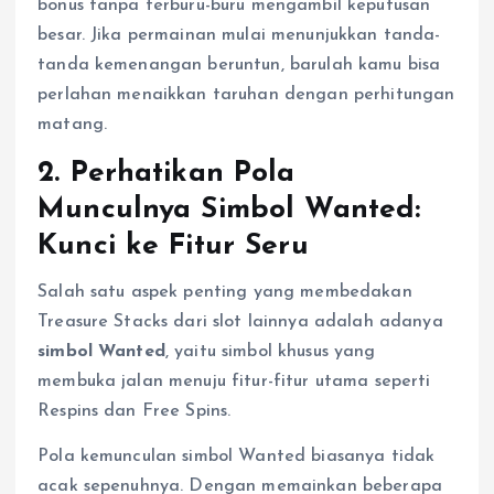
bonus tanpa terburu-buru mengambil keputusan
besar. Jika permainan mulai menunjukkan tanda-
tanda kemenangan beruntun, barulah kamu bisa
perlahan menaikkan taruhan dengan perhitungan
matang.
2. Perhatikan Pola
Munculnya Simbol Wanted:
Kunci ke Fitur Seru
Salah satu aspek penting yang membedakan
Treasure Stacks dari slot lainnya adalah adanya
simbol Wanted
, yaitu simbol khusus yang
membuka jalan menuju fitur-fitur utama seperti
Respins dan Free Spins.
Pola kemunculan simbol Wanted biasanya tidak
acak sepenuhnya. Dengan memainkan beberapa