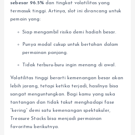
sebesar 96.5%
dan tingkat volatilitas yang
termasuk tinggi. Artinya, slot ini dirancang untuk
pemain yang:
Siap mengambil risiko demi hadiah besar.
Punya modal cukup untuk bertahan dalam
permainan panjang.
Tidak terburu-buru ingin menang di awal.
Volatilitas tinggi berarti kemenangan besar akan
lebih jarang, tetapi ketika terjadi, hasilnya bisa
sangat menguntungkan. Bagi kamu yang suka
tantangan dan tidak takut menghadapi fase
“kering” demi satu kemenangan spektakuler,
Treasure Stacks bisa menjadi permainan
favoritmu berikutnya.