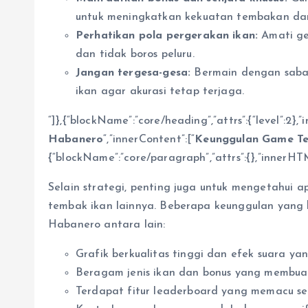
untuk meningkatkan kekuatan tembakan d
Perhatikan pola pergerakan ikan:
Amati ge
dan tidak boros peluru.
Jangan tergesa-gesa:
Bermain dengan sabar
ikan agar akurasi tetap terjaga.
“]},{“blockName”:”core/heading”,”attrs”:{“level”:2},
Habanero
“,”innerContent”:[“
Keunggulan Game T
{“blockName”:”core/paragraph”,”attrs”:{},”innerHT
Selain strategi, penting juga untuk mengetahui 
tembak ikan lainnya. Beberapa keunggulan yang
Habanero antara lain:
Grafik berkualitas tinggi dan efek suara 
Beragam jenis ikan dan bonus yang membua
Terdapat fitur leaderboard yang memacu se