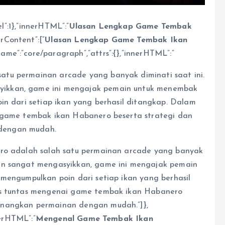
el”:1},”innerHTML”:”
Ulasan Lengkap Game Tembak
erContent”:[“
Ulasan Lengkap Game Tembak Ikan
Name”:”core/paragraph”,”attrs”:{},”innerHTML”:”
atu permainan arcade yang banyak diminati saat ini.
ikkan, game ini mengajak pemain untuk menembak
in dari setiap ikan yang berhasil ditangkap. Dalam
i game tembak ikan Habanero beserta strategi dan
dengan mudah.
ero adalah salah satu permainan arcade yang banyak
un sangat mengasyikkan, game ini mengajak pemain
 mengumpulkan poin dari setiap ikan yang berhasil
has tuntas mengenai game tembak ikan Habanero
enangkan permainan dengan mudah.”]},
nerHTML”:”
Mengenal Game Tembak Ikan