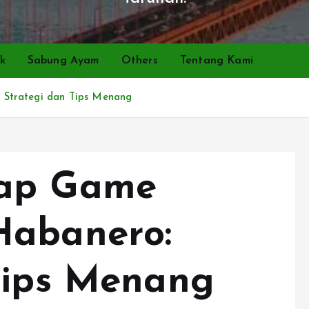
k
Sabung Ayam
Others
Tentang Kami
 Strategi dan Tips Menang
kap Game
Habanero:
Tips Menang