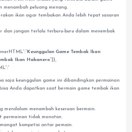
an menambah peluang menang.
rakan ikan agar tembakan Anda lebih tepat sasaran
 dan jangan terlalu terburu-buru dalam menembak
”innerHTML”:”
Keunggulan Game Tembak Ikan
embak Ikan Habanero
“]},
ML”:”
apa saja keunggulan game ini dibandingkan permainan
 bisa Anda dapatkan saat bermain game tembak ikan
yang mendalam menambah keseruan bermain.
t permainan tidak monoton.
mangat kompetisi antar pemain.