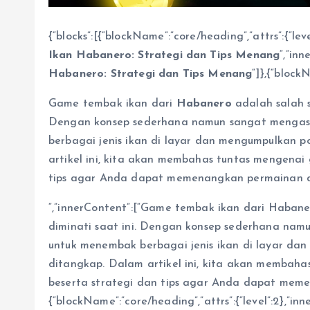
{“blocks”:[{“blockName”:”core/heading”,”attrs”:{“lev
Ikan Habanero: Strategi dan Tips Menang
“,”inn
Habanero: Strategi dan Tips Menang
“]},{“block
Game tembak ikan dari
Habanero
adalah salah s
Dengan konsep sederhana namun sangat mengasy
berbagai jenis ikan di layar dan mengumpulkan po
artikel ini, kita akan membahas tuntas mengena
tips agar Anda dapat memenangkan permainan 
“,”innerContent”:[“Game tembak ikan dari Haban
diminati saat ini. Dengan konsep sederhana nam
untuk menembak berbagai jenis ikan di layar dan
ditangkap. Dalam artikel ini, kita akan memba
beserta strategi dan tips agar Anda dapat mem
{“blockName”:”core/heading”,”attrs”:{“level”:2},”in