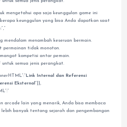
 untuk semua jenis perangkat.
untuk mengetahui apa saja keunggulan game ini
eberapa keunggulan yang bisa Anda dapatkan saat
”,”
yang mendalam menambah keseruan bermain.
t permainan tidak monoton.
mangat kompetisi antar pemain.
 untuk semua jenis perangkat.
”innerHTML”:”
Link Internal dan Referensi
erensi Eksternal
“]},
ML”:”
dan arcade lain yang menarik, Anda bisa membaca
hu lebih banyak tentang sejarah dan pengembangan