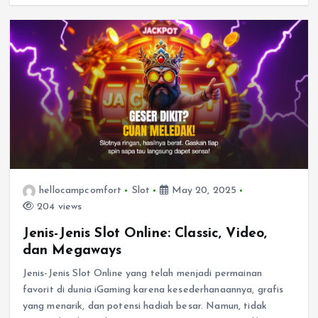
hellocampcomfort
Slot
May 20, 2025
204 views
Jenis-Jenis Slot Online: Classic, Video,
dan Megaways
Jenis-Jenis Slot Online yang telah menjadi permainan
favorit di dunia iGaming karena kesederhanaannya, grafis
yang menarik, dan potensi hadiah besar. Namun, tidak