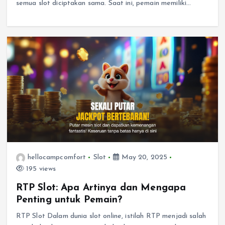
semua slot diciptakan sama. Saat ini, pemain memiliki…
hellocampcomfort
Slot
May 20, 2025
195 views
RTP Slot: Apa Artinya dan Mengapa
Penting untuk Pemain?
RTP Slot Dalam dunia slot online, istilah RTP menjadi salah