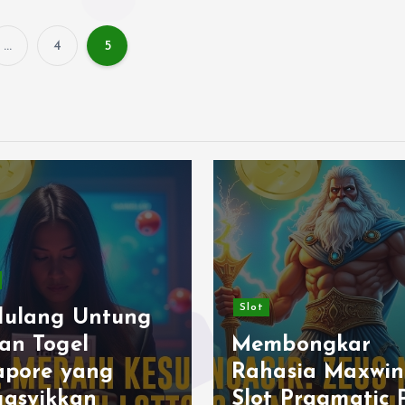
…
4
5
P
o
s
t
s
p
Others
bongkar
Tembak Ikan: C
a
sia Maxwin77 di
Asyik Menang B
 Pragmatic Play
di Boswin77