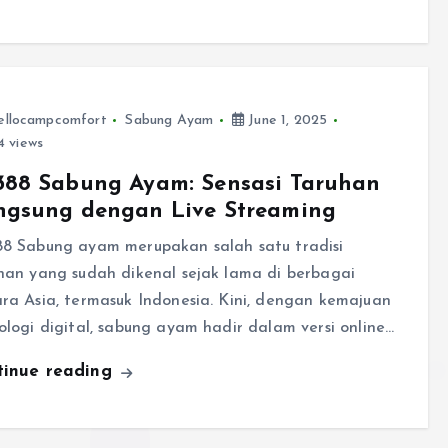
ellocampcomfort
Sabung Ayam
June 1, 2025
4 views
388 Sabung Ayam: Sensasi Taruhan
ngsung dengan Live Streaming
8 Sabung ayam merupakan salah satu tradisi
han yang sudah dikenal sejak lama di berbagai
ra Asia, termasuk Indonesia. Kini, dengan kemajuan
ologi digital, sabung ayam hadir dalam versi online…
tinue reading