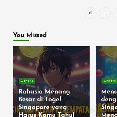
1
You Missed
Others
Slot
Mendulang Untung
dengan Togel
Mem
Singapore yang
Raha
Mengasyikkan
Slot