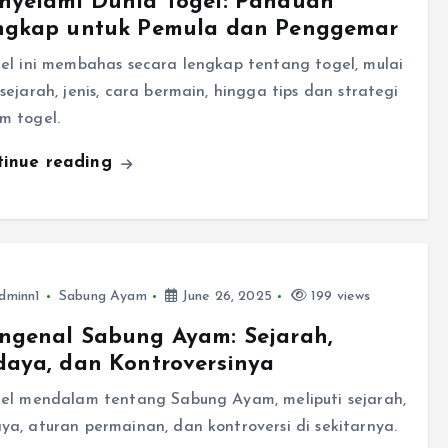
nyelami Dunia Togel: Panduan
ngkap untuk Pemula dan Penggemar
kel ini membahas secara lengkap tentang togel, mulai
 sejarah, jenis, cara bermain, hingga tips dan strategi
m togel.
tinue reading
dminn1
Sabung Ayam
June 26, 2025
199 views
ngenal Sabung Ayam: Sejarah,
daya, dan Kontroversinya
kel mendalam tentang Sabung Ayam, meliputi sejarah,
ya, aturan permainan, dan kontroversi di sekitarnya.