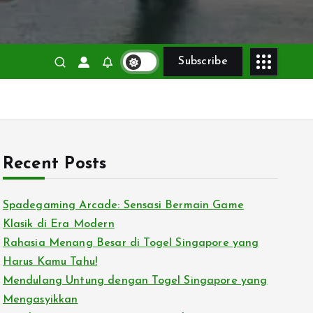
Subscribe
Recent Posts
Spadegaming Arcade: Sensasi Bermain Game
Klasik di Era Modern
Rahasia Menang Besar di Togel Singapore yang
Harus Kamu Tahu!
Mendulang Untung dengan Togel Singapore yang
Mengasyikkan