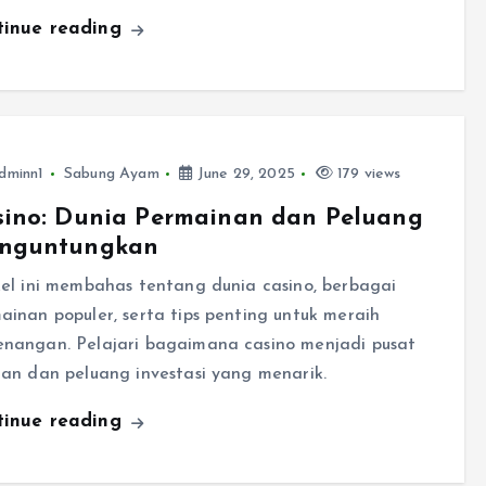
tinue reading
dminn1
Sabung Ayam
June 29, 2025
179 views
sino: Dunia Permainan dan Peluang
nguntungkan
kel ini membahas tentang dunia casino, berbagai
ainan populer, serta tips penting untuk meraih
nangan. Pelajari bagaimana casino menjadi pusat
ran dan peluang investasi yang menarik.
tinue reading